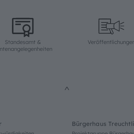
Standesamt &
Veröffentlichunge
ntenangelegenheiten
^
r
Bürgerhaus Treuchtl
swürdigkeiten
Projektgruppe Bürgerha