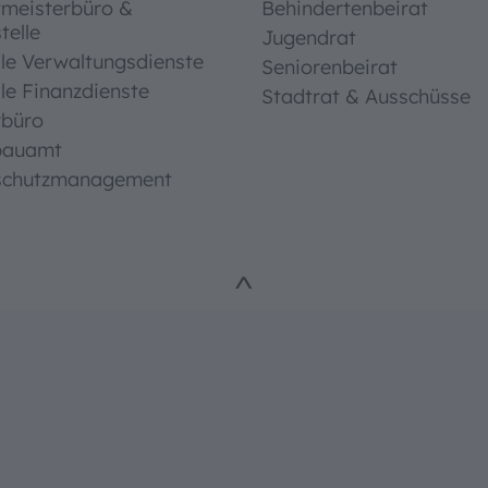
rmeisterbüro &
Behindertenbeirat
telle
Jugendrat
le Verwaltungsdienste
Seniorenbeirat
le Finanzdienste
Stadtrat & Ausschüsse
rbüro
bauamt
schutzmanagement
^
ungshilfen
ße
schriften