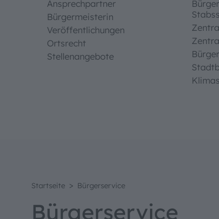
Ansprechpartner
Bürge
Stabss
Bürgermeisterin
Zentra
Veröffentlichungen
Zentra
Ortsrecht
Bürge
Stellenangebote
Stadt
Klima
Bedien
Textgrö
>
Startseite
Bürgerservice
Bürgerservice
Standard