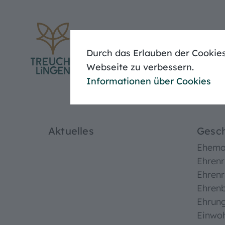
Eheschließung
Meldebescheinigung
Baugenehmigung
Durch das Erlauben der Cookies
Unser
Webseite zu verbessern.
Informationen über Cookies
Aktuelles
Gesch
Ehemal
Ehrenr
Ehrenr
Ehren
Ehrun
Einwo