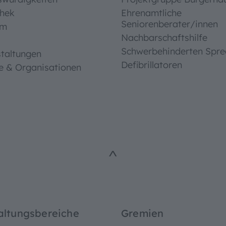
thek
Ehrenamtliche
Seniorenberater/innen
um
Nachbarschaftshilfe
Schwerbehinderten Spre
taltungen
Defibrillatoren
e & Organisationen
^
altungsbereiche
Gremien