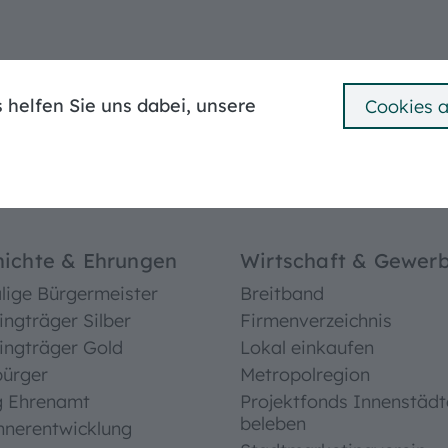
Mängelmelder
Ummeldung
Bebauungspläne
 helfen Sie uns dabei, unsere
Cookies 
e Stadt
Bürgerservice
Leben in Treuchtli
^
ichte & Ehrungen
Wirtschaft & Gewer
ige Bürgermeister
Breitband
ingträger Silber
Firmenverzeichnis
ingträger Gold
Lokal einkaufen
bürger
Metropolregion
g Ehrenamt
Projektfonds Innenstädt
beleben
hnerentwicklung