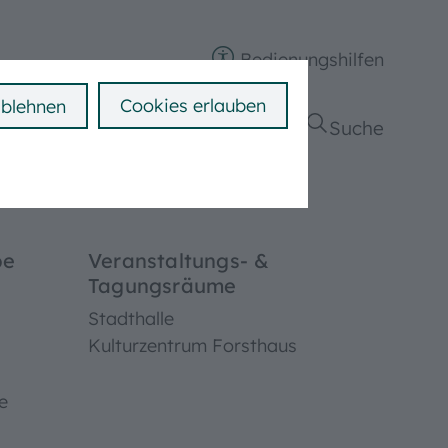
Bedienungshilfen
Cookies erlauben
ablehnen
ngen
Politik & Verwaltung
Suche
be
Veranstaltungs- &
Tagungsräume
Stadthalle
Kulturzentrum Forsthaus
e