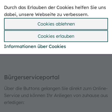
Hoher Kontrast
Leben in Treuchtlingen
Durch das Erlauben der Cookies helfen Sie uns
Stellenangebote
Mängelmelder
dabei, unsere Webseite zu verbessern.
Politik & Verwaltung
Ummeldung
Cookies ablehnen
Bebauungspläne
Suche
Hilfe
Menü
Cookies erlauben
Alle Themen
Informationen über Cookies
Bürger­service­portal
Über die Buttons gelangen Sie direkt zum Online-
Service und können Ihr Anliegen von zuhause aus
erledigen: