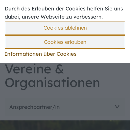
Hoher Kontrast
Defibrillatoren
Durch das Erlauben der Cookies helfen Sie uns
Stellenangebote
Mängelmelder
dabei, unsere Webseite zu verbessern.
Politik & Verwaltung
Ummeldung
Cookies ablehnen
Bebauungspläne
Suche
Hilfe
Menü
Cookies erlauben
Kultur
Informationen über Cookies
Vereine &
Organisationen
Ansprechpartner/in