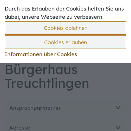
Hoher Kontrast
Defibrillatoren
Durch das Erlauben der Cookies helfen Sie uns
Stellenangebote
Mängelmelder
dabei, unsere Webseite zu verbessern.
Politik & Verwaltung
Ummeldung
Cookies ablehnen
Bebauungspläne
Suche
Hilfe
Menü
Cookies erlauben
Leben in Treuchtlingen
Informationen über Cookies
Bürgerhaus
Treuchtlingen
Ansprechpartner/in
Adresse