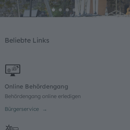
Alle Infos und Beteilungsmöglichkeiten finden Sie
auf
mitgestalten.treuchtlingen.de
•
•
•
•
Beliebte Links
Online Behördengang