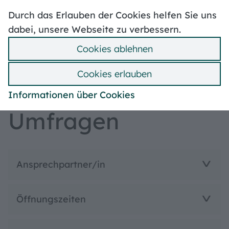
Hoher Kontrast
Durch das Erlauben der Cookies helfen Sie uns
Stellenangebote
Volksbegehren
Mängelmelder
dabei, unsere Webseite zu verbessern.
Wahlen
Ummeldung
Cookies ablehnen
Bebauungspläne
Suche
Hilfe
Menü
Cookies erlauben
Bürgerbeteiligung
Informationen über Cookies
Umfragen
Ansprechpartner/in
Öffnungszeiten