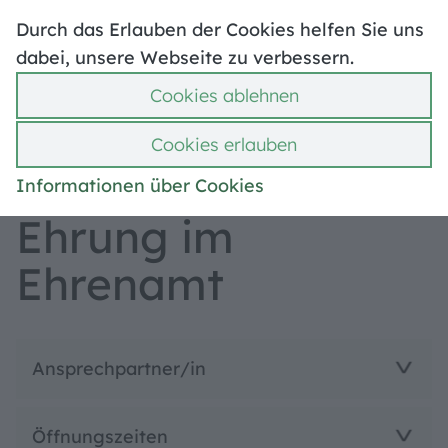
Hoher Kontrast
Leben in Treuchtlingen
Durch das Erlauben der Cookies helfen Sie uns
Stellenangebote
Mängelmelder
dabei, unsere Webseite zu verbessern.
Politik & Verwaltung
Ummeldung
Cookies ablehnen
Bebauungspläne
Suche
Hilfe
Menü
Cookies erlauben
Geschichte & Ehrungen
Informationen über Cookies
Ehrung im
Ehrenamt
Ansprechpartner/in
Öffnungszeiten