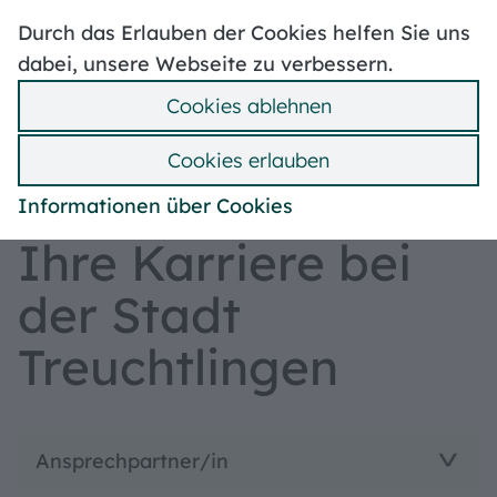
Hoher Kontrast
Durch das Erlauben der Cookies helfen Sie uns
Stellenangebote
Volksbegehren
Mängelmelder
dabei, unsere Webseite zu verbessern.
Wahlen
Ummeldung
Cookies ablehnen
Bebauungspläne
Suche
Hilfe
Menü
Cookies erlauben
Rathaus
Informationen über Cookies
Ihre Karriere bei
der Stadt
Treuchtlingen
Ansprechpartner/in