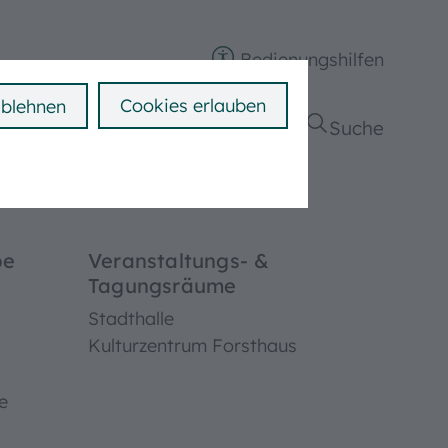
Bedienungshilfen
Cookies erlauben
ablehnen
ngen
Politik & Verwaltung
Suche
be
Veranstaltungs- &
Tagungsräume
Stadthalle
Kulturzentrum Forsthaus
e