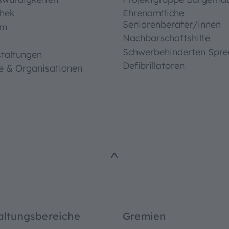
thek
Ehrenamtliche
Seniorenberater/innen
um
Nachbarschaftshilfe
Schwerbehinderten Spre
taltungen
Defibrillatoren
e & Organisationen
^
altungsbereiche
Gremien