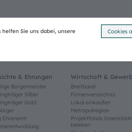
Mängelmelder
Ummeldung
Bebauungspläne
 helfen Sie uns dabei, unsere
Cookies 
e Stadt
Bürgerservice
Leben in Treuchtli
^
ichte & Ehrungen
Wirtschaft & Gewer
ige Bürgermeister
Breitband
ingträger Silber
Firmenverzeichnis
ingträger Gold
Lokal einkaufen
bürger
Metropolregion
g Ehrenamt
Projektfonds Innenstädt
beleben
hnerentwicklung