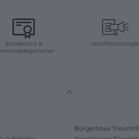
Standesamt &
Veröffentlichunge
ntenangelegenheiten
^
r
Bürgerhaus Treuchtl
swürdigkeiten
Projektgruppe Bürgerha