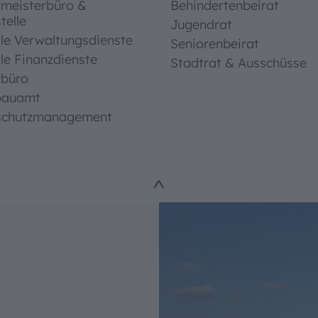
rmeisterbüro &
Behindertenbeirat
telle
Jugendrat
le Verwaltungsdienste
Seniorenbeirat
le Finanzdienste
Stadtrat & Ausschüsse
rbüro
bauamt
schutzmanagement
ungshilfen
^
ße
schriften