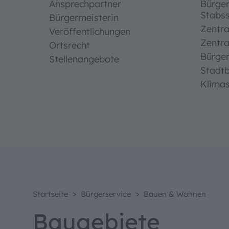
Ansprechpartner
Bürge
Stabss
Bürgermeisterin
Zentra
Veröffentlichungen
Zentra
Ortsrecht
Bürge
Stellenangebote
Stadt
Klima
Bedien
Textgrö
Standard
>
>
Startseite
Bürgerservice
Bauen & Wohnen
Baugebiete