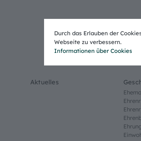
Eheschließung
Meldebescheinigung
Baugenehmigung
Durch das Erlauben der Cookies
Unser
Webseite zu verbessern.
Informationen über Cookies
Aktuelles
Gesch
Ehemal
Ehrenr
Ehrenr
Ehren
Ehrun
Einwo