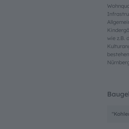
Wohnqual
Infrastr
Allgemei
Kindergä
wie z.B. 
Kulturan
bestehen
Nürnberg
Bauge
"Kohle