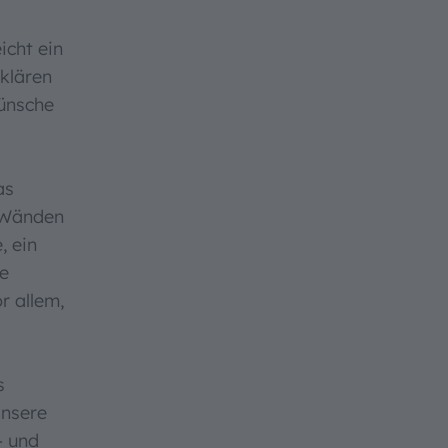
icht ein
 klären
ünsche
as
r Wänden
, ein
te
r allem,
s
Unsere
- und