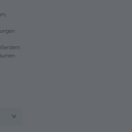
um,
tungen
Außerdem
räumen