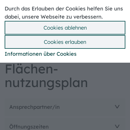
Hoher Kontrast
Leben in Treuchtlingen
Durch das Erlauben der Cookies helfen Sie uns
Stellenangebote
Mängelmelder
dabei, unsere Webseite zu verbessern.
Politik & Verwaltung
Ummeldung
Cookies ablehnen
Bebauungspläne
Suche
Hilfe
Menü
Cookies erlauben
Bauen & Wohnen
Informationen über Cookies
Flächen­
nutzungsplan
Ansprechpartner/in
Öffnungszeiten