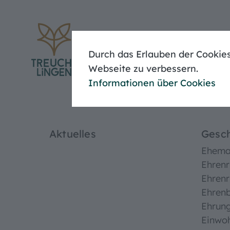
Eheschließung
Meldebescheinigung
Baugenehmigung
Durch das Erlauben der Cookies
Unser
Webseite zu verbessern.
Informationen über Cookies
Aktuelles
Gesch
Ehemal
Ehrenr
Ehrenr
Ehren
Ehrun
Einwo