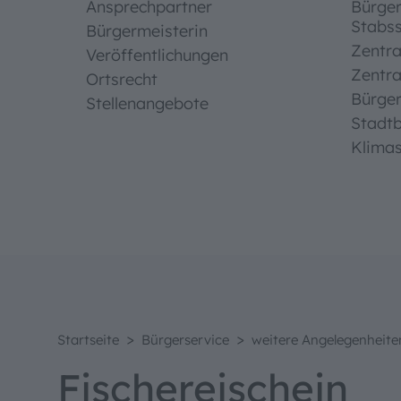
Ansprechpartner
Bürge
Stabss
Bürgermeisterin
Zentra
Veröffentlichungen
Zentra
Bedien
Ortsrecht
Bürge
Stellenangebote
Stadt
Klima
Textgrö
Standard
Hoher Ko
>
>
Startseite
Bürgerservice
weitere Angelegenheite
Fischereischein