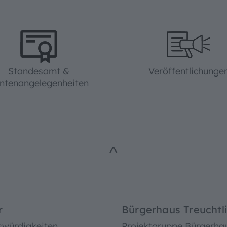
Standesamt &
Veröffentlichunge
ntenangelegenheiten
^
r
Bürgerhaus Treuchtl
swürdigkeiten
Projektgruppe Bürgerha