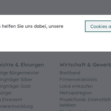
Mängelmelder
Ummeldung
Bebauungspläne
 helfen Sie uns dabei, unsere
Cookies 
e Stadt
Bürgerservice
Leben in Treuchtli
^
ichte & Ehrungen
Wirtschaft & Gewer
ige Bürgermeister
Breitband
ingträger Silber
Firmenverzeichnis
ingträger Gold
Lokal einkaufen
bürger
Metropolregion
g Ehrenamt
Projektfonds Innenstädt
beleben
hnerentwicklung