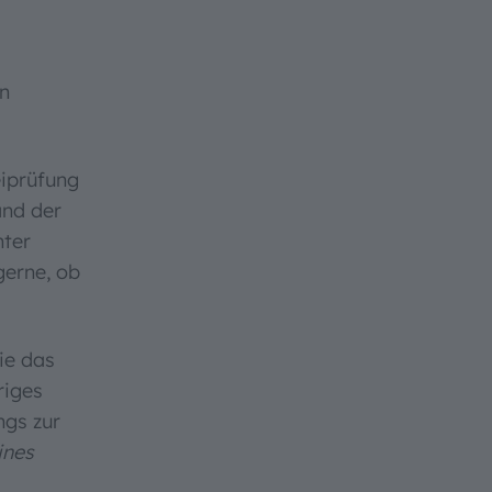
en
eiprüfung
and der
nter
gerne, ob
ie das
riges
ngs zur
ines