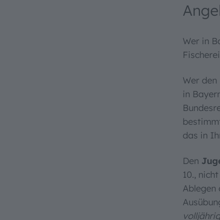
Angel
Wer in B
Fischere
Wer den F
in Bayer
Bundesre
bestimmt
das in Ih
Den
Jug
10., nich
Ablegen d
Ausübung
volljähri