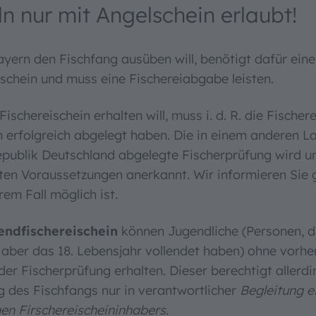
n nur mit Angelschein erlaubt!
ayern den Fischfang ausüben will, benötigt dafür ein
ischein und muss eine Fischereiabgabe leisten.
ischereischein erhalten will, muss i. d. R. die Fischer
n erfolgreich abgelegt haben. Die in einem anderen L
publik Deutschland abgelegte Fischerprüfung wird u
en Voraussetzungen anerkannt. Wir informieren Sie 
rem Fall möglich ist.
endfischereischein
können Jugendliche (Personen, d
t aber das 18. Lebensjahr vollendet haben) ohne vorhe
er Fischerprüfung erhalten. Dieser berechtigt allerdi
 des Fischfangs nur in verantwortlicher
Begleitung e
gen Firschereischeininhabers
.