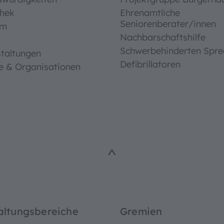
thek
Ehrenamtliche
Seniorenberater/innen
um
Nachbarschaftshilfe
Schwerbehinderten Spre
taltungen
Defibrillatoren
e & Organisationen
^
altungsbereiche
Gremien