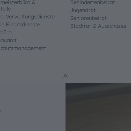
rmeisterbüro &
Behindertenbeirat
telle
Jugendrat
le Verwaltungsdienste
Seniorenbeirat
le Finanzdienste
ungshilfen
Stadtrat & Ausschüsse
rbüro
bauamt
schutzmanagement
ße
schriften
^
ntrast
n