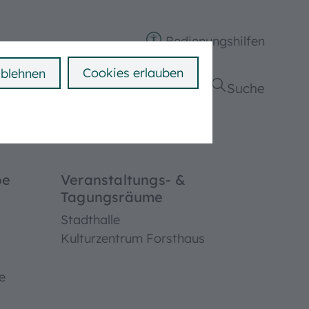
Bedienungshilfen
Cookies erlauben
ablehnen
ngen
Politik & Verwaltung
Suche
be
Veranstaltungs- &
Tagungsräume
Stadthalle
Kulturzentrum Forsthaus
e