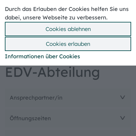
Hoher Kontrast
Durch das Erlauben der Cookies helfen Sie uns
Stellenangebote
Volksbegehren
Mängelmelder
dabei, unsere Webseite zu verbessern.
Wahlen
Ummeldung
Cookies ablehnen
Bebauungspläne
Suche
Hilfe
Menü
Cookies erlauben
Zentrale Verwaltungsdienste
Informationen über Cookies
EDV-Abteilung
Ansprechpartner/in
Öffnungszeiten