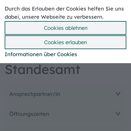
Hoher Kontrast
Durch das Erlauben der Cookies helfen Sie uns
Stellenangebote
Volksbegehren
Mängelmelder
dabei, unsere Webseite zu verbessern.
Wahlen
Ummeldung
Cookies ablehnen
Bebauungspläne
Suche
Hilfe
Menü
Cookies erlauben
Bürgerbüro
Informationen über Cookies
Standesamt
Ansprechpartner/in
Öffnungszeiten