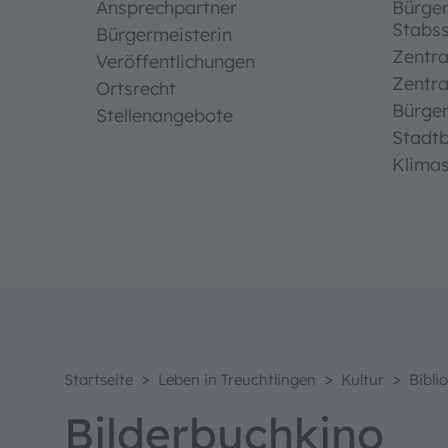
Ansprechpartner
Bürge
Stabss
Standard
Bürgermeisterin
Zentra
Veröffentlichungen
Zentra
Ortsrecht
Hoher Ko
Bürge
Stellenangebote
Stadt
Klima
>
>
>
Startseite
Leben in Treuchtlingen
Kultur
Bibli
Bilderbuch­kino