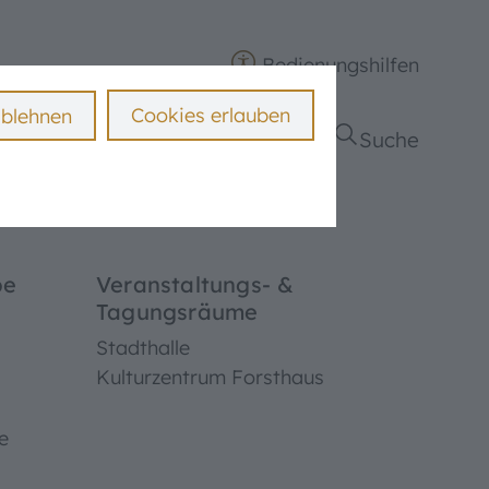
Bedienungshilfen
Cookies erlauben
ablehnen
ngen
Politik & Verwaltung
Suche
be
Veranstaltungs- &
Tagungsräume
Stadthalle
Kulturzentrum Forsthaus
e