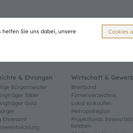
Mängelmelder
Ummeldung
Bebauungspläne
 helfen Sie uns dabei, unsere
Cookies 
e Stadt
Bürgerservice
Leben in Treuchtli
^
ichte & Ehrungen
Wirtschaft & Gewer
ige Bürgermeister
Breitband
ingträger Silber
Firmenverzeichnis
ingträger Gold
Lokal einkaufen
bürger
Metropolregion
g Ehrenamt
Projektfonds Innenstädt
beleben
hnerentwicklung