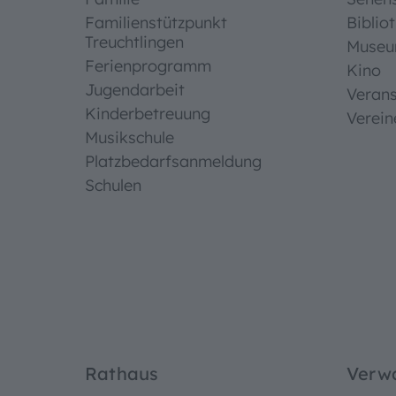
Familienstützpunkt
Biblio
Treuchtlingen
Muse
Ferienprogramm
Kino
Jugendarbeit
Verans
Kinderbetreuung
Verein
Musikschule
Platzbedarfsanmeldung
Schulen
Bedien
Textgrö
Rathaus
Verw