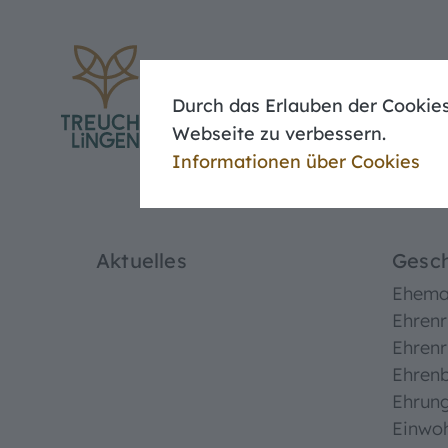
Eheschließung
Meldebescheinigung
Baugenehmigung
Durch das Erlauben der Cookies
Unser
Webseite zu verbessern.
Informationen über Cookies
Aktuelles
Gesch
Ehemal
Ehrenr
Ehrenr
Ehren
Ehrun
Einwo