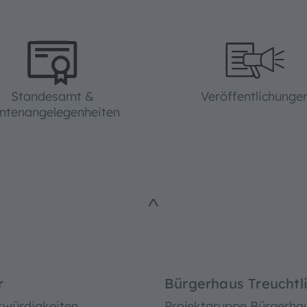
Standesamt &
Veröffentlichunge
ntenangelegenheiten
^
r
Bürgerhaus Treuchtl
swürdigkeiten
Projektgruppe Bürgerha