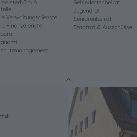
rmeisterbüro &
Behindertenbeirat
telle
schriften
Jugendrat
le Verwaltungsdienste
Seniorenbeirat
le Finanzdienste
Stadtrat & Ausschüsse
ntrast
rbüro
bauamt
schutzmanagement
^
othek