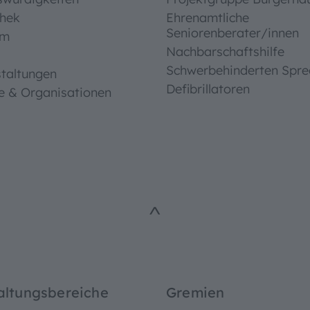
thek
Ehrenamtliche
Seniorenberater/innen
um
Nachbarschaftshilfe
Schwerbehinderten Spre
taltungen
Defibrillatoren
e & Organisationen
^
ungshilfen
ße
altungsbereiche
Gremien